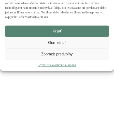
cookie na ukladanie a/alebo prístup k informáciám o zariadení. Súhlas s týmito
technológiami nám umožní spracovávať údaje, ako je správanie pri prehliadaní alebo
jedinečné ID na tejto stránke. Nesúhlas alebo odvolanie súhlasu môže nepriaznivo
ovplyvniť určité vlastnosti a funkcie.
COLORPLAC – Inšpirácia v pestrých farbách
Články
,
Novinky
Od
Fornier
Prijať
Najmladší trvalo udržateľný a inovatívny materiál z prírodn
ponúkaných pestrých farieb s priehľadným povrchom a štruk
Odmietnuť
požiadavkami na kvalitu a pestrofarebný…
Zobraziť predvoľby
Vyhlásenie o ochrane súkromia