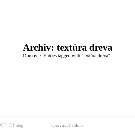
Archiv:
textúra dreva
You are here:
Domov
Entries tagged with "textúra dreva"
spravovať súhlas