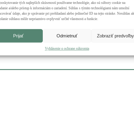
poskytovanie tých najlepších skúseností používame technológie, ako sú súbory cookie na
adanie a/alebo prístup k informáciám o zariadení. Súhlas s týmito technológiami nám umožní
covávať údaje, ako je správanie pri prehliadaní alebo jedinečné ID na tejto stránke. Nesúhlas a
olanie súhlasu môže nepriaznivo ovplyvniť určité vlastnosti a funkcie.
Prijať
Odmietnuť
Zobraziť predvoľby
Vyhlásenie o ochrane súkromia